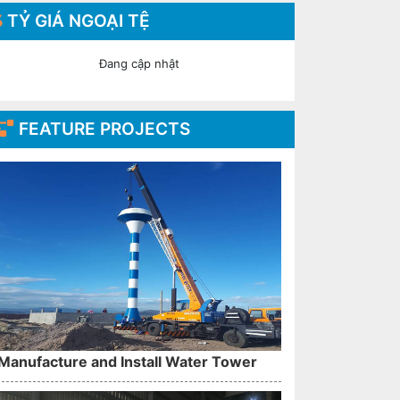
TỶ GIÁ NGOẠI TỆ
Đang cập nhật
FEATURE PROJECTS
Manufacture and Install Water Tower