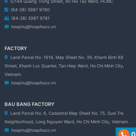
5/14A Quang Trung Street, An Hoi Tay Ward, HCMC
(84-28) 3987 9780
(84-28) 3987 9781
hoaphu@hoaphuco.vn
FACTORY
Land Parcel No. 1618, Map Sheet No. 39, Khanh Binh 69
Street, Khanh Loc Quarter, Tan Hiep Ward, Ho Chi Minh City,
Vietnam.
hoaphu@hoaphuco.vn
BAU BANG FACTORY
Land Parcel No. 6, Cadastral Map Sheet No. 75, Suoi Tre
Neighborhood, Long Nguyen Ward, Ho Chi Minh City, Vietnam.
hoaphu@hoaphuco.vn
0